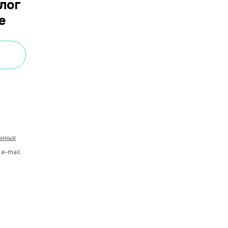
лог
е
анных
 e-mail,