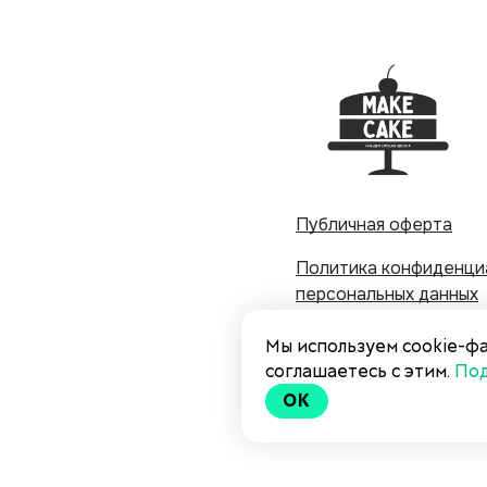
Публичная оферта
Политика конфиденци
персональных данных
Согласие на обработк
Мы используем cookie-фа
соглашаетесь с этим.
По
Согласие на получени
OK
рекламных рассылок