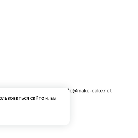
.А
Эл. адрес: info
@make-cake.net
ользоваться сайтом, вы
208
0000009287