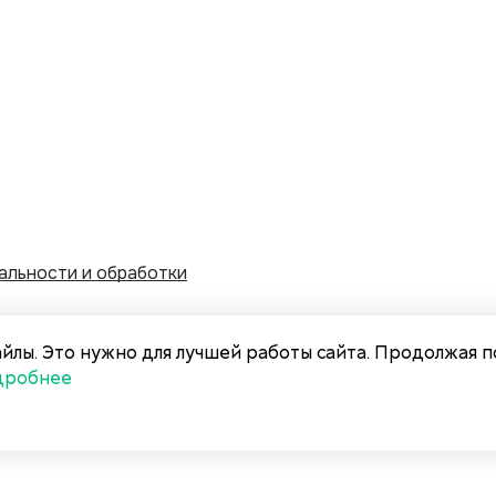
альности и обработки
ИП Румянцев С
у персональных данных
йлы. Это нужно для лучшей работы сайта. Продолжая п
ИНН 121527587
дробнее
е информационных и
ОГРНИП 32212